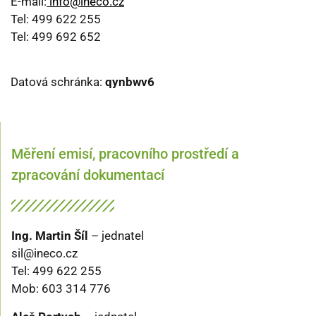
E-mail:
info@ineco.cz
Tel: 499 622 255
Tel: 499 692 652
Datová schránka:
qynbwv6
Měření emisí, pracovního prostředí a
zpracování dokumentací
Ing. Martin Šíl
– jednatel
sil@ineco.cz
Tel: 499 622 255
Mob: 603 314 776