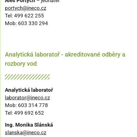
Aleš Portych
– jednatel
portych@ineco.cz
Tel: 499 622 255
Mob: 603 330 294
Analytická laboratoř - akreditované odběry a
rozbory vod
Analytická laboratoř
laborator@ineco.cz
Mob: 603 314 778
Tel: 499 692 652
Ing. Monika Slánská
slanska@ineco.cz