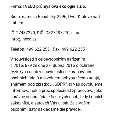
Firma:
INECO průmyslová ekologie s.r.o.
Sídlo: náměstí Republiky 2996, Dvůr Králové nad
Labem
IČ: 27487270, DIČ: CZ27487270, e-mail:
info@ineco.cz
Telefon: 499 622 255 Fax: 499 622 255
V souvislosti s celoevropským nařízením
č.2016/679 ze dne 27. dubna 2016 o ochraně
fyzických osob v souvislosti se zpracováním
osobních údajů a o volném pohybu těchto údajů,
známém pod zkratkou „GDPR“, si Vás dovolujeme
informovat jak a proč společnost zpracovává jako
správce osobní údaje fyzických osob, tedy i našich
zákazníků, a zároveň Vás ujistit, že s Vašimi
osobními daty nakládáme dle pravidel.