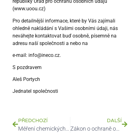
republiky Úřad pro ochranu osobních údajů
(
www.uoou.cz
)
Pro detailnější informace, které by Vás zajímali
ohledně nakládání s Vašimi osobními údaji, nás
neváhejte kontaktovat buď osobně, písemně na
adresu naší společnosti a nebo na
e-mail: info@ineco.cz.
S pozdravem
Aleš Portych
Jednatel společnosti
PŘEDCHOZÍ
DALŠÍ
Měření chemických látek v pracovním ovzduší
Zákon o ochraně ovzduší č. 172/2018