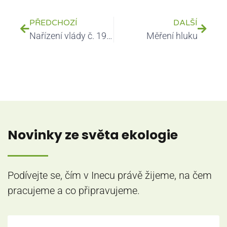
PŘEDCHOZÍ
DALŠÍ
Nařízení vlády č. 195/2021 Sb., kterým se mění nařízení vlády č. 361/2007 Sb., kterým se stanoví podmínky ochrany zdraví při práci
Měření hluku
Novinky ze světa ekologie
Podívejte se, čím v Inecu právě žijeme, na čem
pracujeme a co připravujeme.