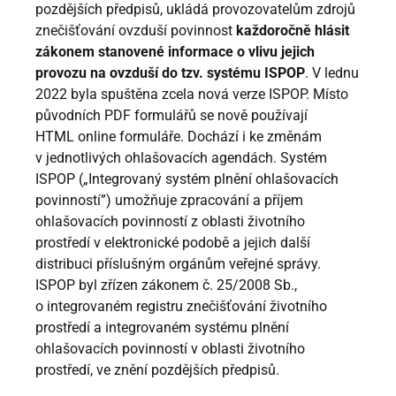
pozdějších předpisů, ukládá provozovatelům zdrojů
znečišťování ovzduší povinnost
každoročně hlásit
zákonem stanovené informace o vlivu jejich
provozu na ovzduší do tzv. systému ISPOP
. V lednu
2022 byla spuštěna zcela nová verze ISPOP. Místo
původních PDF formulářů se nově používají
HTML online formuláře. Dochází i ke změnám
v jednotlivých ohlašovacích agendách. Systém
ISPOP („Integrovaný systém plnění ohlašovacích
povinností”) umožňuje zpracování a příjem
ohlašovacích povinností z oblasti životního
prostředí v elektronické podobě a jejich další
distribuci příslušným orgánům veřejné správy.
ISPOP byl zřízen zákonem č. 25/2008 Sb.,
o integrovaném registru znečišťování životního
prostředí a integrovaném systému plnění
ohlašovacích povinností v oblasti životního
prostředí, ve znění pozdějších předpisů.