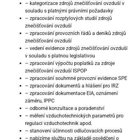
– kategorizace zdrojů znečišťování ovzduší v
souladu s platnými právními požadavky
– zpracování rozptylových studií zdrojů
znečišťování ovzduší
– zpracování provozních řádů a deníků zdrojů
znečišťování ovzduší
– vedení evidence zdrojů znečišťování ovzduší
v souladu s platnou legislativou
– zpracování výpočtu poplatků za zdroje
znečišťování ovzduší ISPOP
– zpracování souhrnné provozní evidence SPE
– zpracování dokumentů a hlášení pro IRZ
– zpracování dokumentace EIA, oznámení
záměru, IPPC
– odborné konzultace a poradenství
– měření vzduchotechnických parametrů pro
regulaci vzduchotechnik apod.
– stanovení účinnosti odlučovacích procesů
– nabízíme službu na základě osvědčení o