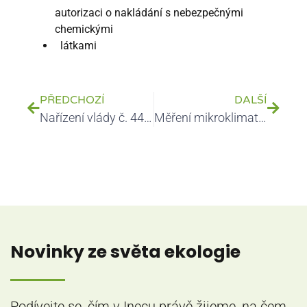
autorizaci o nakládání s nebezpečnými
chemickými
látkami
PŘEDCHOZÍ
DALŠÍ
Nařízení vlády č. 445/2021Sb., kterým se mění nařízení vlády č.401/2015 Sb.
Měření mikroklimatických podmínek
Novinky ze světa ekologie
Podívejte se, čím v Inecu právě žijeme, na čem