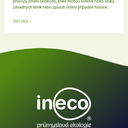
provozu změní okolnosti, které mohou ovlivnit riziko úniku
závadných látek nebo způsob řešení případné havárie.
ČÍST VÍCE »