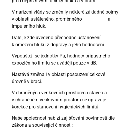
před nepříznivými účinky hluku a vibrací.
V nařízení vlády se změnily některé základné pojmy
v oblasti ustáleného, proměnného a
impulsního hluk.
Dále je zde uvedeno přechodné ustanovení
k omezení hluku z dopravy a jeho hodnocení.
Vypouštějí se jednotky Pa, hodnoty přípustného
expozičního limitu se uvádějí pouze v dB.
Nastává změna i v oblasti posouzení celkové
úrovně vibrací.
V chráněných venkovních prostorech staveb a
v chráněném venkovním prostoru se upravuje
korekce pro stanovení hygienických limitů.
Naše společnost nabízí zajišťování povinností dle
zákona a související činnosti: