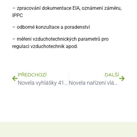
– zpracování dokumentace EIA, oznámení záměru,
IPPC
– odborné konzultace a poradenství
– měření vzduchotechnických parametrů pro
regulaci vzduchotechnik apod.
PŘEDCHOZÍ
DALŠÍ
Novela vyhlášky 41/2020 Sb.
Novela nařízení vlády č. 361/2007 Sb., kterým se stanoví podmínky ochrany zdraví při práci