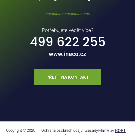
Potřebujete vědět více?
499 622 255
www.ineco.cz
PŘEJÍT NA KONTAKT
Copyright © 2020
Ochrana osobních údajů
|
Zásady
Made by
BORT
|