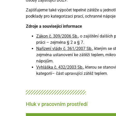
osoby zajišťující BOZP.
Zajišťujeme také výpočet tepelné zátěže u jednotl
podklady pro kategorizaci prací, ochranné nápoje
Zdroje a související informace
Zákon č. 309/2006 Sb.,
o zajištění dalších
práci
– zejména § 2 a § 7.
Nařízení vlády č. 361/2007 Sb.,
kterým se st
zejména ustanovení ke zátěži teplem, mi
nápojům.
Vyhláška č. 432/2003 Sb.,
kterou se stanov
kategorií
– část upravující zátěž teplem.
Hluk v pracovním prostředí