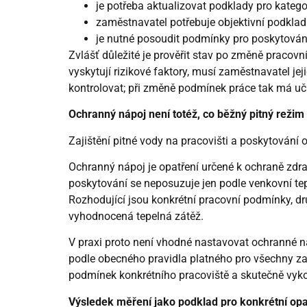
je potřeba aktualizovat podklady pro kategor
zaměstnavatel potřebuje objektivní podklad
je nutné posoudit podmínky pro poskytován
Zvlášť důležité je prověřit stav po změně pracov
vyskytují rizikové faktory, musí zaměstnavatel jej
kontrolovat; při změně podmínek práce tak má uč
Ochranný nápoj není totéž, co běžný pitný režim
Zajištění pitné vody na pracovišti a poskytování
Ochranný nápoj je opatření určené k ochraně zdra
poskytování se neposuzuje jen podle venkovní te
Rozhodující jsou konkrétní pracovní podmínky, dru
vyhodnocená tepelná zátěž.
V praxi proto není vhodné nastavovat ochranné 
podle obecného pravidla platného pro všechny 
podmínek konkrétního pracoviště a skutečně vyk
Výsledek měření jako podklad pro konkrétní opa