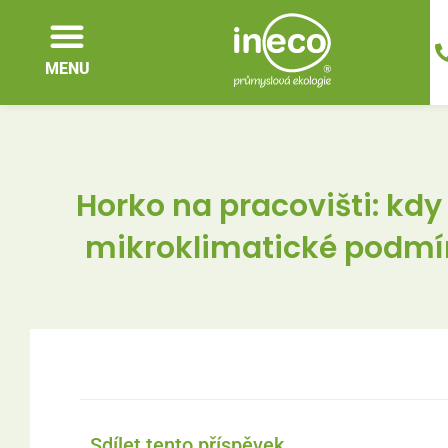
MENU
Horko na pracovišti: kdy
mikroklimatické podm
Sdílet tento příspěvek