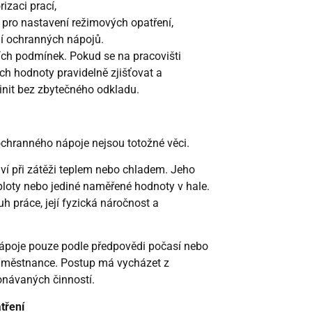
izaci prací,
 pro nastavení režimových opatření,
í ochranných nápojů.
ních podmínek. Pokud se na pracovišti
ich hodnoty pravidelně zjišťovat a
init bez zbytečného odkladu.
 ochranného nápoje nejsou totožné věci.
ví při zátěži teplem nebo chladem. Jeho
ploty nebo jediné naměřené hodnoty v hale.
h práce, její fyzická náročnost a
nápoje pouze podle předpovědi počasí nebo
zaměstnance. Postup má vycházet z
onávaných činností.
tření