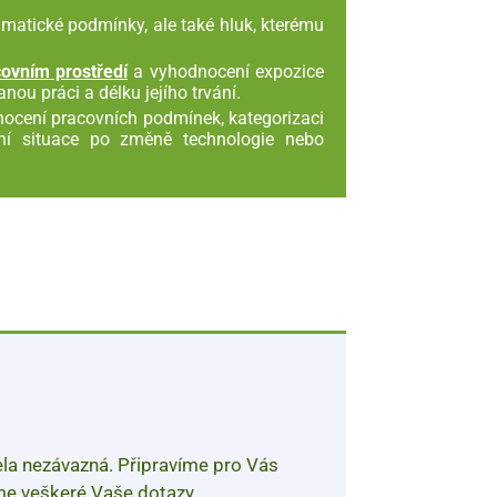
matické podmínky, ale také hluk, kterému
ovním prostředí
a vyhodnocení expozice
u práci a délku jejího trvání.
nocení pracovních podmínek, kategorizaci
ení situace po změně technologie nebo
ela nezávazná. Připravíme pro Vás
me veškeré Vaše dotazy.