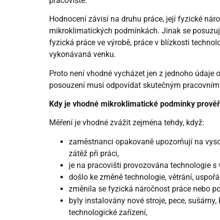
pracoviště.
Hodnocení závisí na druhu práce, její fyzické náro
mikroklimatických podmínkách. Jinak se posuzuje 
fyzická práce ve výrobě, práce v blízkosti techno
vykonávaná venku.
Proto není vhodné vycházet jen z jednoho údaje o
posouzení musí odpovídat skutečným pracovním 
Kdy je vhodné mikroklimatické podmínky prověř
Měření je vhodné zvážit zejména tehdy, když:
zaměstnanci opakovaně upozorňují na vys
zátěž při práci,
je na pracovišti provozována technologie 
došlo ke změně technologie, větrání, uspoř
změnila se fyzická náročnost práce nebo p
byly instalovány nové stroje, pece, sušárny
technologické zařízení,