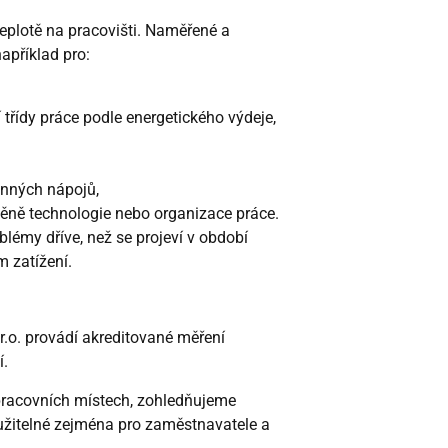
eplotě na pracovišti. Naměřené a
apříklad pro:
 třídy práce podle energetického výdeje,
nných nápojů,
ěně technologie nebo organizace práce.
lémy dříve, než se projeví v období
m zatížení.
r.o. provádí akreditované měření
í.
racovních místech, zohledňujeme
užitelné zejména pro zaměstnavatele a