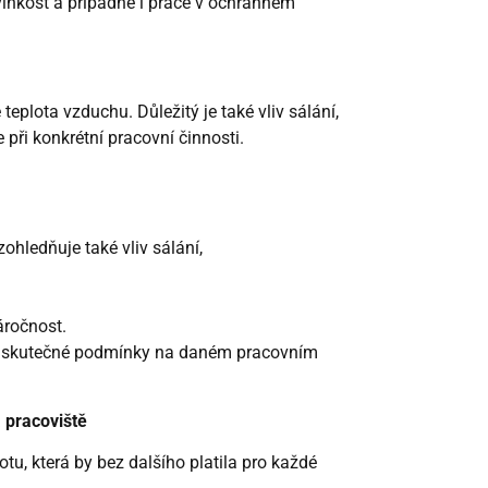
 vlhkost a případně i práce v ochranném
eplota vzduchu. Důležitý je také vliv sálání,
 při konkrétní pracovní činnosti.
ohledňuje také vliv sálání,
áročnost.
t skutečné podmínky na daném pracovním
a pracoviště
tu, která by bez dalšího platila pro každé