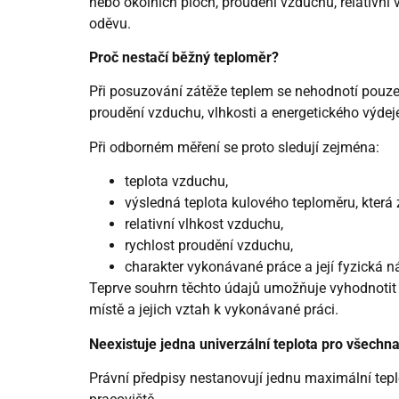
nebo okolních ploch, proudění vzduchu, relativní
oděvu.
Proč nestačí běžný teploměr?
Při posuzování zátěže teplem se nehodnotí pouze t
proudění vzduchu, vlhkosti a energetického výdeje
Při odborném měření se proto sledují zejména:
teplota vzduchu,
výsledná teplota kulového teploměru, která z
relativní vlhkost vzduchu,
rychlost proudění vzduchu,
charakter vykonávané práce a její fyzická n
Teprve souhrn těchto údajů umožňuje vyhodnoti
místě a jejich vztah k vykonávané práci.
Neexistuje jedna univerzální teplota pro všechn
Právní předpisy nestanovují jednu maximální teplo