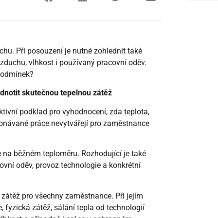
chu. Při posouzení je nutné zohlednit také
vzduchu, vlhkost i používaný pracovní oděv.
 podmínek?
dnotit skutečnou tepelnou zátěž
ktivní podklad pro vyhodnocení, zda teplota,
ykonávané práce nevytvářejí pro zaměstnance
e na běžném teploměru. Rozhodující je také
covní oděv, provoz technologie a konkrétní
 zátěž pro všechny zaměstnance. Při jejím
fyzická zátěž, sálání tepla od technologií