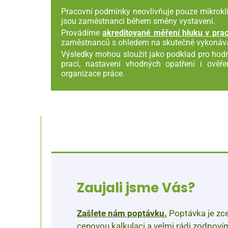
Pracovní podmínky neovlivňuje pouze mikrokli
jsou zaměstnanci během směny vystaveni.
Provádíme
akreditované měření hluku v prac
zaměstnanců s ohledem na skutečně vykonávano
Výsledky mohou sloužit jako podklad pro hod
prací, nastavení vhodných opatření i ověř
organizace práce.
Zaujali jsme Vás?
Zašlete nám poptávku.
Poptávka je zc
cenovou kalkulaci a velmi rádi zodpoví