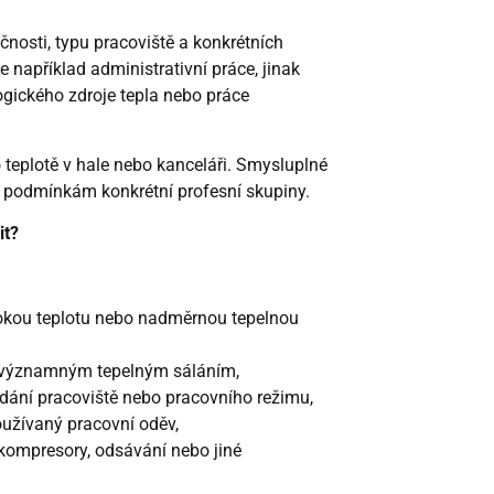
čnosti, typu pracoviště a konkrétních
například administrativní práce, jinak
logického zdroje tepla nebo práce
 teplotě v hale nebo kanceláři. Smysluplné
podmínkám konkrétní profesní skupiny.
it?
okou teplotu nebo nadměrnou tepelnou
s významným tepelným sáláním,
ádání pracoviště nebo pracovního režimu,
oužívaný pracovní oděv,
, kompresory, odsávání nebo jiné