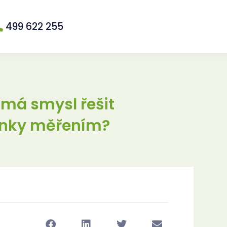
499 622 255
 má smysl řešit
ínky měřením?