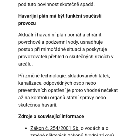
pod tuto povinnost skutečně spadá.
Havarijní plán má být funkční součástí
provozu
Aktuální havarijní plán pomáhá chránit
povrchové a podzemní vody, usnadňuje
postup při mimořádné situaci a poskytuje
provozovateli přehled o skutečných rizicích v
areálu.
Při změně technologie, skladovaných látek,
kanalizace, odpovědných osob nebo
preventivních opatření je proto vhodné nečekat
až na kontrolu orgánů státní správy nebo
skutečnou havárii.
Zdroje a související informace
Zákon č. 254/2001 Sb.
o vodách a o
změně některých zákonů
(vodní zákon)