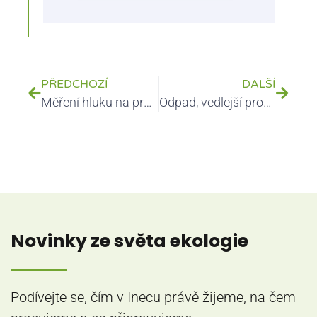
PŘEDCHOZÍ
DALŠÍ
Měření hluku na pracovišti: proč nestačí změřit decibely
Odpad, vedlejší produkt nebo výrobek? Proč správné posouzení materiálu rozhoduje o dalších povinnostech firmy
Novinky ze světa ekologie
Podívejte se, čím v Inecu právě žijeme, na čem