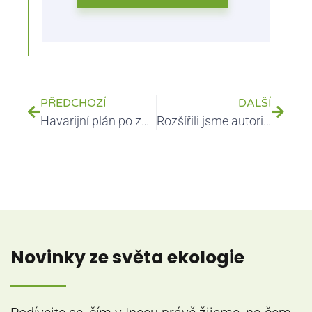
PŘEDCHOZÍ
DALŠÍ
Havarijní plán po změně provozu: pět signálů, že je čas jej znovu prověřit
Rozšířili jsme autorizaci k měření emisí o persistentní organické látky (POPs)
Novinky ze světa ekologie