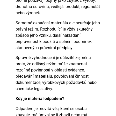
pro ně používají pojmy jako zbytek z výroby,
druhotná surovina, vedlejší produkt, regranulát
nebo výrobek.
Samotné označení materiálu ale neurčuje jeho
právní režim. Rozhodující je vždy skutečný
způsob jeho vzniku, další nakládání,
připravenost k použití a splnění podmínek
stanovených právními předpisy.
Správné vyhodnocení je důležité zejména
proto, že odlišný režim může znamenat
rozdílné povinnosti v oblasti evidence,
předávání materiálu, povolování činnosti,
dokumentace, výrobkových požadavků nebo
chemické legislativy.
Kdy je materiál odpadem?
Odpadem je movitá věc, které se osoba
zbavuje, má úmysl se jí zbavit nebo má