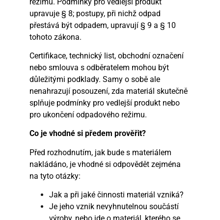
režimu. Podmínky pro vedlejší produkt
upravuje § 8; postupy, při nichž odpad
přestává být odpadem, upravují § 9 a § 10
tohoto zákona.
Certifikace, technický list, obchodní označení
nebo smlouva s odběratelem mohou být
důležitými podklady. Samy o sobě ale
nenahrazují posouzení, zda materiál skutečně
splňuje podmínky pro vedlejší produkt nebo
pro ukončení odpadového režimu.
Co je vhodné si předem prověřit?
Před rozhodnutím, jak bude s materiálem
nakládáno, je vhodné si odpovědět zejména
na tyto otázky:
Jak a při jaké činnosti materiál vzniká?
Je jeho vznik nevyhnutelnou součástí
výroby, nebo jde o materiál, kterého se