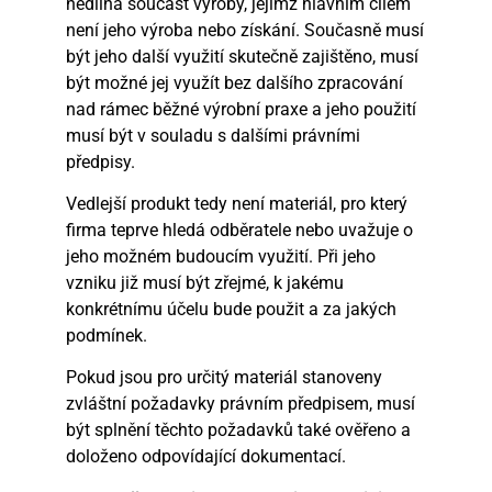
nedílná součást výroby, jejímž hlavním cílem
není jeho výroba nebo získání. Současně musí
být jeho další využití skutečně zajištěno, musí
být možné jej využít bez dalšího zpracování
nad rámec běžné výrobní praxe a jeho použití
musí být v souladu s dalšími právními
předpisy.
Vedlejší produkt tedy není materiál, pro který
firma teprve hledá odběratele nebo uvažuje o
jeho možném budoucím využití. Při jeho
vzniku již musí být zřejmé, k jakému
konkrétnímu účelu bude použit a za jakých
podmínek.
Pokud jsou pro určitý materiál stanoveny
zvláštní požadavky právním předpisem, musí
být splnění těchto požadavků také ověřeno a
doloženo odpovídající dokumentací.