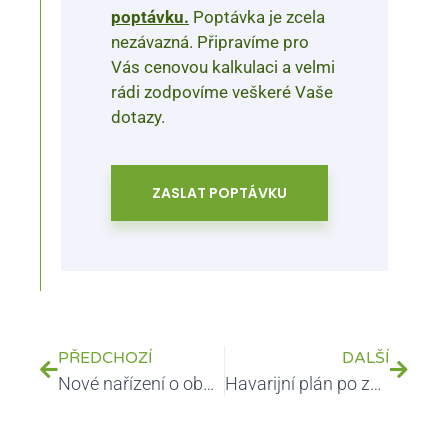
poptávku.
Poptávka je zcela
nezávazná. Připravíme pro
Vás cenovou kalkulaci a velmi
rádi zodpovíme veškeré Vaše
dotazy.
ZASLAT POPTÁVKU
PŘEDCHOZÍ
DALŠÍ
Nové nařízení o obalech PPWR a jeho použitelnost od 12. srpna 2026
Havarijní plán po změně provozu: pět signálů, že je čas jej znovu prověřit