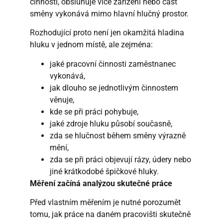
činnosti, obsluhuje více zařízení nebo část
směny vykonává mimo hlavní hlučný prostor.
Rozhodující proto není jen okamžitá hladina
hluku v jednom místě, ale zejména:
jaké pracovní činnosti zaměstnanec
vykonává,
jak dlouho se jednotlivým činnostem
věnuje,
kde se při práci pohybuje,
jaké zdroje hluku působí současně,
zda se hlučnost během směny výrazně
mění,
zda se při práci objevují rázy, údery nebo
jiné krátkodobé špičkové hluky.
Měření začíná analýzou skutečné práce
Před vlastním měřením je nutné porozumět
tomu, jak práce na daném pracovišti skutečně