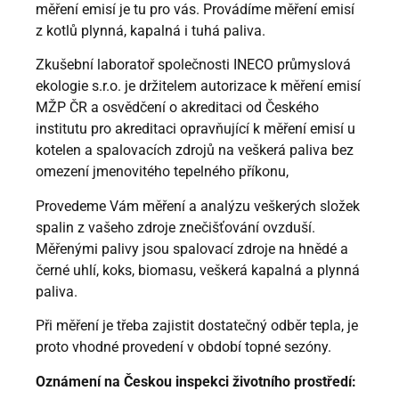
měření emisí je tu pro vás. Provádíme měření emisí
z kotlů plynná, kapalná i tuhá paliva.
Zkušební laboratoř společnosti INECO průmyslová
ekologie s.r.o. je držitelem autorizace k měření emisí
MŽP ČR a osvědčení o akreditaci od Českého
institutu pro akreditaci opravňující k měření emisí u
kotelen a spalovacích zdrojů na veškerá paliva bez
omezení jmenovitého tepelného příkonu,
Provedeme Vám měření a analýzu veškerých složek
spalin z vašeho zdroje znečišťování ovzduší.
Měřenými palivy jsou spalovací zdroje na hnědé a
černé uhlí, koks, biomasu, veškerá kapalná a plynná
paliva.
Při měření je třeba zajistit dostatečný odběr tepla, je
proto vhodné provedení v období topné sezóny.
Oznámení na Českou inspekci životního prostředí: