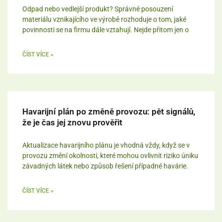
Odpad nebo vedlejší produkt? Správné posouzení
materiálu vznikajícího ve výrobě rozhoduje o tom, jaké
povinnosti se na firmu dále vztahují. Nejde přitom jen o
ČÍST VÍCE »
Havarijní plán po změně provozu: pět signálů,
že je čas jej znovu prověřit
Aktualizace havarijního plánu je vhodná vždy, když se v
provozu změní okolnosti, které mohou ovlivnit riziko úniku
závadných látek nebo způsob řešení případné havárie.
ČÍST VÍCE »