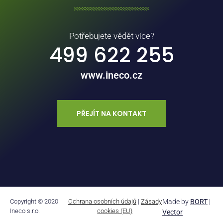
Potřebujete vědět více?
499 622 255
www.ineco.cz
PŘEJÍT NA KONTAKT
Copyright © 2020
Ochrana osobních údajů
|
Zásady
Made by
BORT
|
Ineco s.r.o.
cookies (EU)
Vector