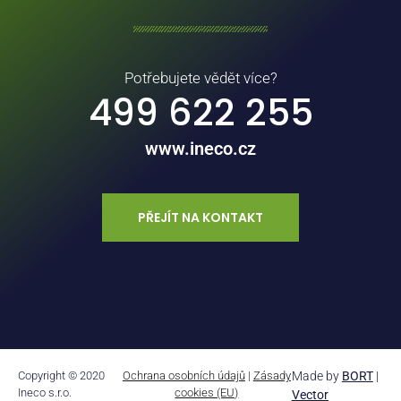
Potřebujete vědět více?
499 622 255
www.ineco.cz
PŘEJÍT NA KONTAKT
Copyright © 2020
Ochrana osobních údajů
|
Zásady
Made by
BORT
|
Ineco s.r.o.
cookies (EU)
Vector