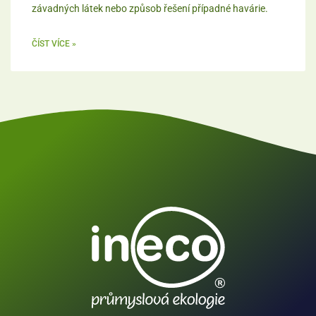
závadných látek nebo způsob řešení případné havárie.
ČÍST VÍCE »