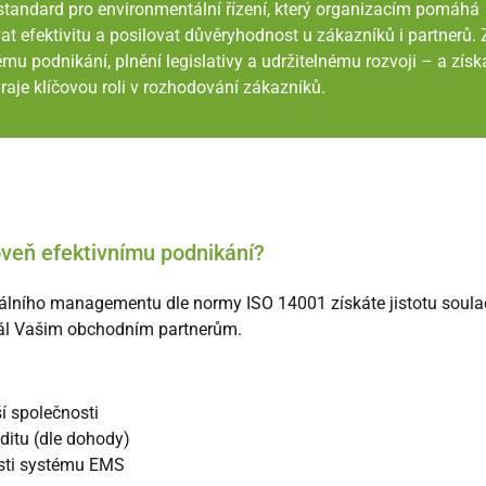
andard pro environmentální řízení, který organizacím pomáhá
at efektivitu a posilovat důvěryhodnost u zákazníků i partnerů
u podnikání, plnění legislativy a udržitelnému rozvoji – a získ
aje klíčovou roli v rozhodování zákazníků.
veň efektivnímu podnikání?
álního managementu dle normy ISO 14001 získáte jistotu soula
ignál Vašim obchodním partnerům.
 společnosti
uditu (dle dohody)
asti systému EMS