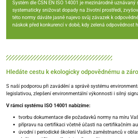
Systém dle ČSN EN ISO 14001 je mezinárodně uznávaný st
systematicky snižovat dopady na životní prostředí, zvyšov
této normy dáváte jasně najevo svůj závazek k odpovědném
náskok před konkurencí v době, kdy zelená odpovědnost hr
Hledáte cestu k ekologicky odpovědnému a záro
S naší podporou při zavádění a správě systému environment
legislativou, zlepšení environmentální výkonnosti i silný s
V rámci systému ISO 14001 nabízíme:
tvorbu dokumentace dle požadavků normy na míru Vaší
přípravu na certifikaci včetně účasti na certifikačním a
úvodní i periodické školení Vašich zaměstnanců v obl