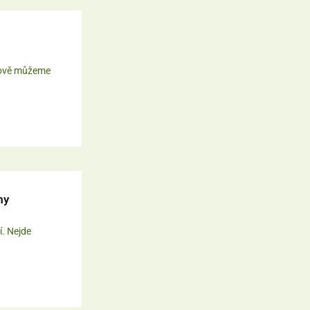
 Nově můžeme
my
í. Nejde