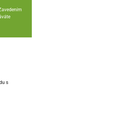
. Zavedením
áváte
du s